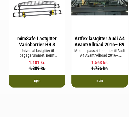
mimSafe Lastgitter
Artfex lastgitter Audi A4
Variobarrier HR S
Avant/Allroad 2016– B9
Universal lastgitter til
Modeltilpasset lastgitter til Audi
bagagerummet, nemt
A4 Avant/Allroad 2016–,
justerbart for at passe bilens
karrosseri B9
1.181
kr.
1.563
kr.
form og sikre en tryg og sikker
1.389
kr.
1.736
kr.
rejse med kæledyr eller last.
KØB
KØB