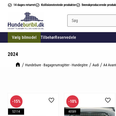
14 dages returret
Kollisionstestede produkter
Svenskproducerede produk
Vælg bilmodel
Tilbehør
Reservedele
2024
Hundebure - Bagagerumsgitter - Hundegitre
Audi
A4 Avant
15
%
10
%
Gem som favorit
Gem 
52114
40589