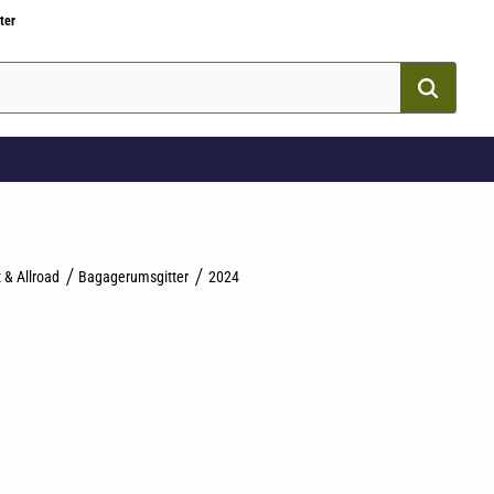
ter
 & Allroad
Bagagerumsgitter
2024
som favorit