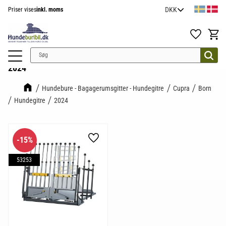
Priser vises
inkl. moms
Menu
Favoritter
Indkøb
2024
Hundebure - Bagagerumsgitter - Hundegitre
Cupra
Born
Hundegitre
2024
15
%
Gem som favorit
53253