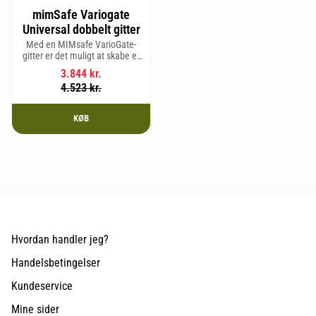
mimSafe Variogate
Universal dobbelt gitter
Med en MIMsafe VarioGate-
gitter er det muligt at skabe et
aflukket område i hele
3.844
kr.
bagagerummet, som kan
4.523
kr.
bruges til transport af hunde
eller gods.
KØB
Hvordan handler jeg?
Handelsbetingelser
Kundeservice
Mine sider