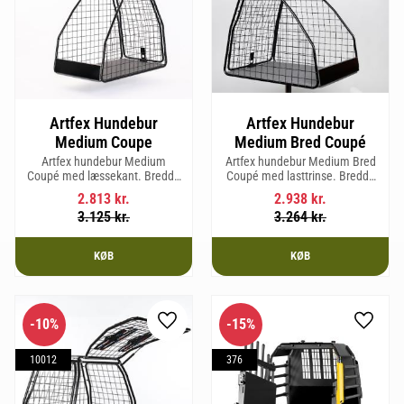
Artfex Hundebur
Artfex Hundebur
Medium Coupe
Medium Bred Coupé
Artfex hundebur Medium
Artfex hundebur Medium Bred
Coupé med læssekant. Bredde
Coupé med lasttrinse. Bredde
495 mm, højde 675 mm, dybde
653 mm, Højde 675 mm, Dybde
2.813
kr.
2.938
kr.
830 mm og vægt 15,8 kg.
830 mm og vægt 19,4 kg.
3.125
kr.
3.264
kr.
KØB
KØB
10
%
15
%
Gem som favorit
Gem so
10012
376