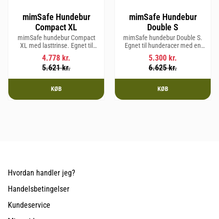
mimSafe Hundebur
mimSafe Hundebur
Compact XL
Double S
mimSafe hundebur Compact
mimSafe hundebur Double S.
XL med lasttrinse. Egnet til
Egnet til hunderacer med en
hunderacer med en
skulderhøjde på op til 52 cm.
4.778
kr.
5.300
kr.
skulderhøjde på op til 58 cm.
5.621
kr.
6.625
kr.
KØB
KØB
Hvordan handler jeg?
Handelsbetingelser
Kundeservice