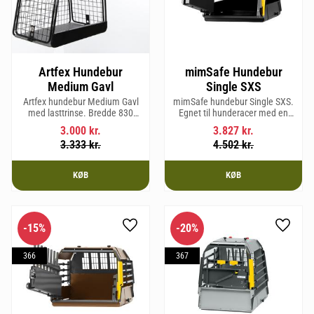
Artfex Hundebur
mimSafe Hundebur
Medium Gavl
Single SXS
Artfex hundebur Medium Gavl
mimSafe hundebur Single SXS.
med lasttrinse. Bredde 830
Egnet til hunderacer med en
mm, Højde 675 mm, Dybde 495
skulderhøjde på op til 52 cm.
3.000
kr.
3.827
kr.
mm og vægt 20,1 kg.
3.333
kr.
4.502
kr.
KØB
KØB
15
%
20
%
Gem som favorit
Gem so
366
367