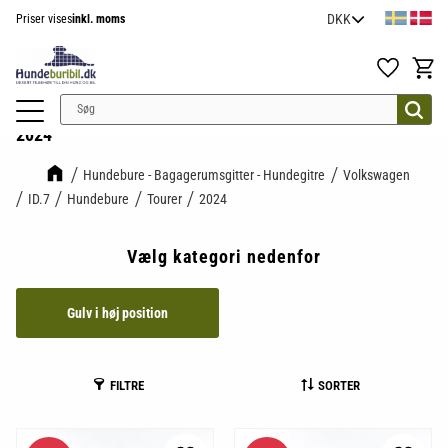
Priser vises
inkl. moms
Menu
Favoritter
Indkøb
2024
Hundebure - Bagagerumsgitter - Hundegitre
Volkswagen
ID.7
Hundebure
Tourer
2024
Vælg kategori nedenfor
Gulv i høj position
FILTRE
SORTER