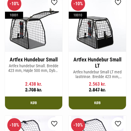
10
%
10
%
Gem som favorit
Gem so
10001
10010
Artfex Hundebur Small
Artfex Hundebur Small
LT
Artfex hundebur Small. Bredde
423 mm, Højde 500 mm, Dybde
Artfex hundebur Small LT med
670 mm og vægt 12,1 kg.
lasttrinse. Bredde 423 mm,
Højde 500 mm, Dybde 670 mm
2.438
kr.
2.563
kr.
og vægt 12,9 kg.
2.708
kr.
2.847
kr.
KØB
KØB
10
%
10
%
Gem som favorit
Gem so