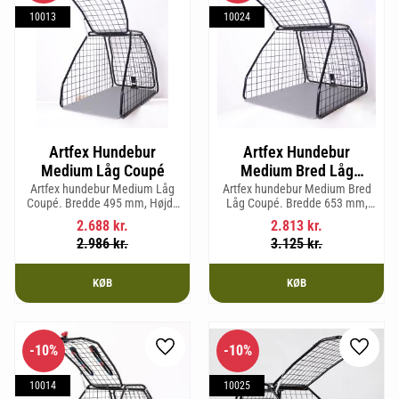
10013
10024
Artfex Hundebur
Artfex Hundebur
Medium Låg Coupé
Medium Bred Låg
Coupé
Artfex hundebur Medium Låg
Artfex hundebur Medium Bred
Coupé. Bredde 495 mm, Højde
Låg Coupé. Bredde 653 mm,
580 mm, Dybde 830 mm og
Højde 580 mm, Dybde 830 mm
2.688
kr.
2.813
kr.
vægt 15,2 kg.
og vægt 17,5 kg.
2.986
kr.
3.125
kr.
KØB
KØB
10
%
10
%
Gem som favorit
Gem so
10014
10025