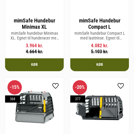
mimSafe Hundebur
mimSafe Hundebur
Minimax XL
Compact L
mimSafe hundebur Minimax
mimSafe hundebur Compact L
XL. Egnet til hunderacer med
med lasttrinse. Egnet til
en skulderhøjde på op til 38 cm.
hunderacer med en
3.964
kr.
4.082
kr.
skulderhøjde på op til 58 cm.
4.664
kr.
5.103
kr.
KØB
KØB
15
%
20
%
Gem som favorit
Gem so
368
377