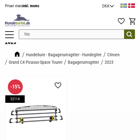
Priser vises
inkl. moms
Menu
Favoritter
Indkøb
2023
Hundebure - Bagagerumsgitter - Hundegitre
Citroen
Grand C4 Picasso-Space Tourer
Bagagerumsgitter
2023
15
%
Gem som favorit
52114