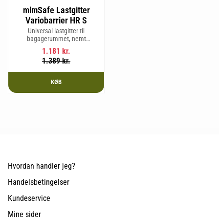
mimSafe Lastgitter
Variobarrier HR S
Universal lastgitter til
bagagerummet, nemt
justerbart for at passe bilens
1.181
kr.
form og sikre en tryg og sikker
1.389
kr.
rejse med kæledyr eller last.
KØB
Hvordan handler jeg?
Handelsbetingelser
Kundeservice
Mine sider