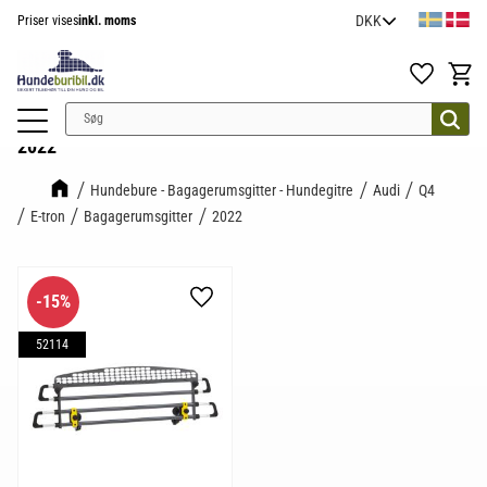
Priser vises
inkl. moms
Menu
Favoritter
Indkøb
2022
Hundebure - Bagagerumsgitter - Hundegitre
Audi
Q4
E-tron
Bagagerumsgitter
2022
15
%
Gem som favorit
52114