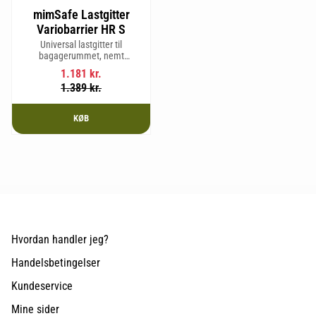
mimSafe Lastgitter
Variobarrier HR S
Universal lastgitter til
bagagerummet, nemt
justerbart for at passe bilens
1.181
kr.
form og sikre en tryg og sikker
1.389
kr.
rejse med kæledyr eller last.
KØB
Hvordan handler jeg?
Handelsbetingelser
Kundeservice
Mine sider