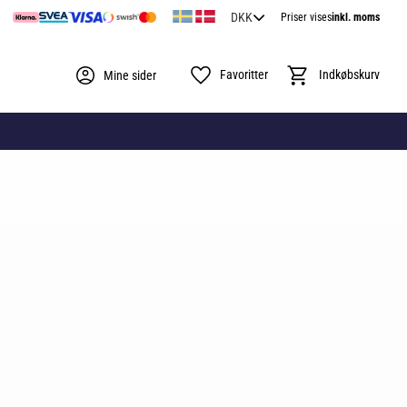
Priser vises
inkl. moms
Favoritter
Indkøbskurv
Mine sider