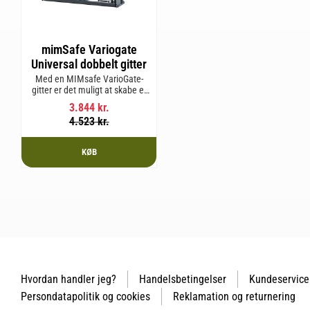
mimSafe Variogate
Universal dobbelt gitter
Med en MIMsafe VarioGate-
gitter er det muligt at skabe et
aflukket område i hele
3.844
kr.
bagagerummet, som kan
4.523
kr.
bruges til transport af hunde
eller gods.
KØB
Hvordan handler jeg?
Handelsbetingelser
Kundeservice
Persondatapolitik og cookies
Reklamation og returnering