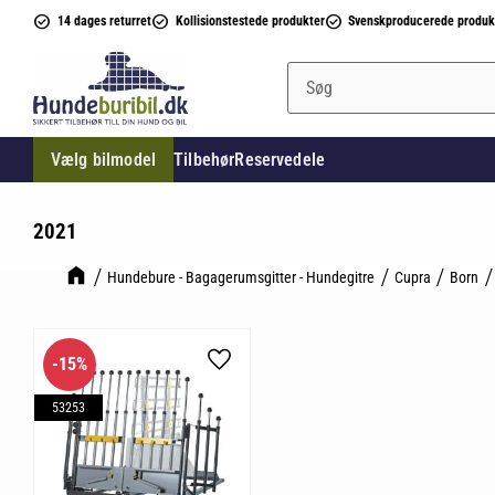
14 dages returret
Kollisionstestede produkter
Svenskproducerede produk
Vælg bilmodel
Tilbehør
Reservedele
2021
Hundebure - Bagagerumsgitter - Hundegitre
Cupra
Born
15
%
Gem som favorit
53253