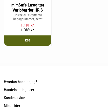
mimSafe Lastgitter
Variobarrier HR S
Universal lastgitter til
bagagerummet, nemt
justerbart for at passe bilens
1.181
kr.
form og sikre en tryg og sikker
1.389
kr.
rejse med kæledyr eller last.
KØB
Hvordan handler jeg?
Handelsbetingelser
Kundeservice
Mine sider