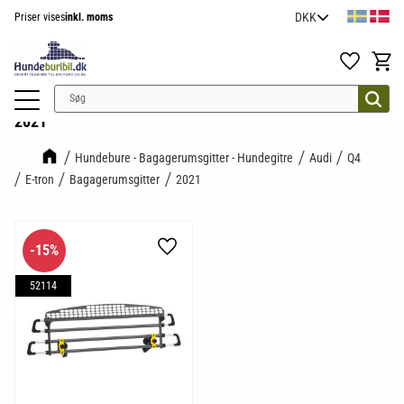
Priser vises
inkl. moms
Menu
Favoritter
Indkøb
2021
Hundebure - Bagagerumsgitter - Hundegitre
Audi
Q4
E-tron
Bagagerumsgitter
2021
15
%
Gem som favorit
52114