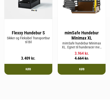
Flexxy Hundebur S
mimSafe Hundebur
Minimax XL
Sikker og Fleksibel Transportbur
til Bil
mimSafe hundebur Minimax
XL. Egnet til hunderacer med
en skulderhøjde på op til 38
3.964
kr.
cm.
3.409
kr.
4.664
kr.
KØB
KØB