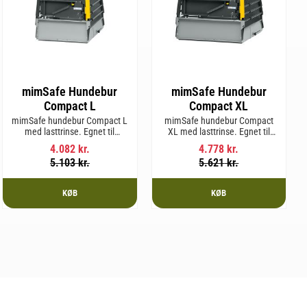
mimSafe Hundebur
mimSafe Hundebur
Compact L
Compact XL
mimSafe hundebur Compact L
mimSafe hundebur Compact
med lasttrinse. Egnet til
XL med lasttrinse. Egnet til
hunderacer med en
hunderacer med en
4.082
kr.
4.778
kr.
skulderhøjde på op til 58 cm.
skulderhøjde på op til 58 cm.
5.103
kr.
5.621
kr.
KØB
KØB