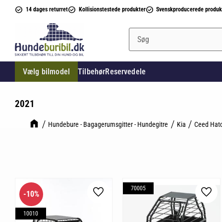
14 dages returret
Kollisionstestede produkter
Svenskproducerede produk
Vælg bilmodel
Tilbehør
Reservedele
2021
Hundebure - Bagagerumsgitter - Hundegitre
Kia
Ceed Hat
70005
10
%
Gem som favorit
Gem 
10010