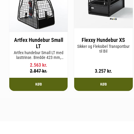
Artfex Hundebur Small
Flexxy Hundebur XS
LT
Sikker og Fleksibel Transportbur
til Bil
Artfex hundebur Small LT med
lasttrinse. Bredde 423 mm,
Højde 500 mm, Dybde 670 mm
2.563
kr.
og vægt 12,9 kg.
2.847
kr.
3.257
kr.
KØB
KØB