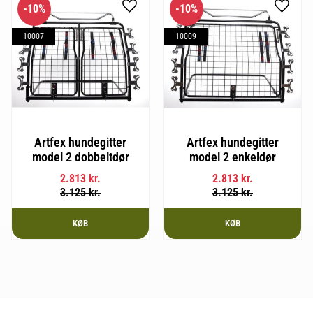
10
%
10
%
Gem som favorit
Gem so
10007
10009
Artfex hundegitter
Artfex hundegitter
model 2 dobbeltdør
model 2 enkeldør
2.813
kr.
2.813
kr.
3.125
kr.
3.125
kr.
KØB
KØB