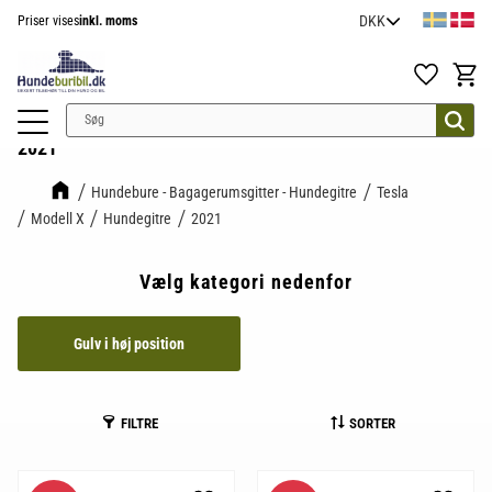
Priser vises
inkl. moms
Menu
Favoritter
Indkøb
2021
Hundebure - Bagagerumsgitter - Hundegitre
Tesla
Modell X
Hundegitre
2021
Vælg kategori nedenfor
Gulv i høj position
FILTRE
SORTER