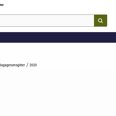
ter
Bagagerumsgitter
2020
som favorit