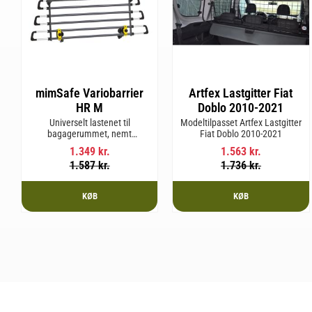
mimSafe Variobarrier
Artfex Lastgitter Fiat
HR M
Doblo 2010-2021
Universelt lastenet til
Modeltilpasset Artfex Lastgitter
bagagerummet, nemt
Fiat Doblo 2010-2021
justerbart, så det passer til din
1.349
kr.
1.563
kr.
bils form for en sikker og tryg
1.587
kr.
1.736
kr.
rejse med kæledyr eller last.
KØB
KØB