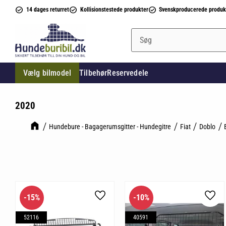
14 dages returret
Kollisionstestede produkter
Svenskproducerede produk
Vælg bilmodel
Tilbehør
Reservedele
2020
Hundebure - Bagagerumsgitter - Hundegitre
Fiat
Doblo
15
%
10
%
Gem som favorit
Gem 
52116
40591