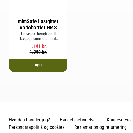
mimSafe Lastgitter
Variobarrier HR S
Universal lastgitter til
bagagerummet, nemt
justerbart for at passe bilens
1.181
kr.
form og sikre en tryg og sikker
1.389
kr.
rejse med kæledyr eller last.
KØB
Hvordan handler jeg?
Handelsbetingelser
Kundeservice
Persondatapolitik og cookies
Reklamation og returnering