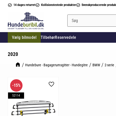
14 dages returret
Kollisionstestede produkter
Svenskproducerede produk
Vælg bilmodel
Tilbehør
Reservedele
2020
Hundebure - Bagagerumsgitter - Hundegitre
BMW
2-serie
15
%
Gem som favorit
52114