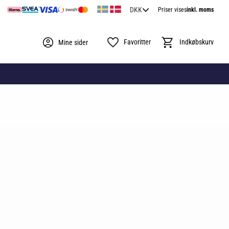
Priser vises
inkl. moms
Favoritter
Indkøbskurv
Mine sider