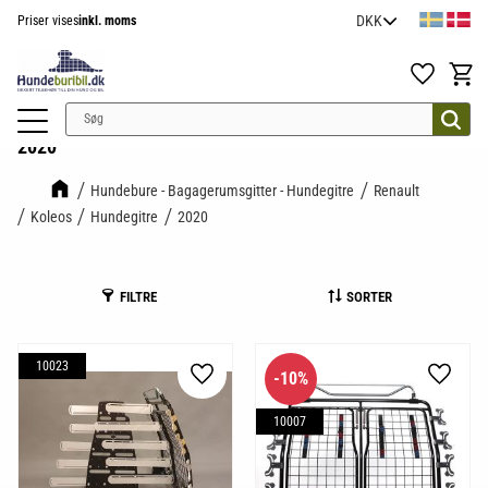
Priser vises
inkl. moms
Menu
Favoritter
Indkøb
2020
Hundebure - Bagagerumsgitter - Hundegitre
Renault
Koleos
Hundegitre
2020
FILTRE
SORTER
10023
10
%
Gem som favorit
Gem so
10007