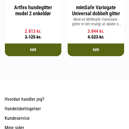
Artfex hundegitter
mimSafe Variogate
model 2 enkeldør
Universal dobbelt gitter
Med en MIMsafe VarioGate-
gitter er det muligt at skabe et
aflukket område i hele
2.813
kr.
3.844
kr.
bagagerummet, som kan
3.125
kr.
4.523
kr.
bruges til transport af hunde
eller gods.
KØB
KØB
Hvordan handler jeg?
Handelsbetingelser
Kundeservice
Mine sider