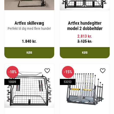
Artfex skillevæg
Artfex hundegitter
model 2 dobbeltdør
Perfekt til dig med flere hunde!
2.813
kr.
1.840
kr.
3.125
kr.
KØB
KØB
10
%
15
%
Gem som favorit
Gem so
10009
53253