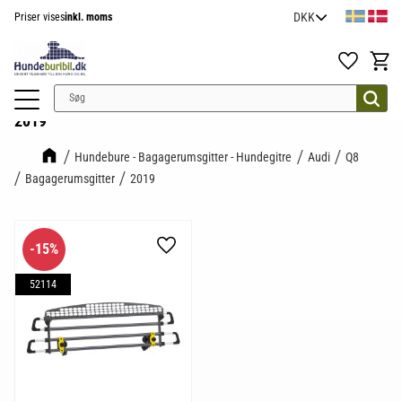
Priser vises
inkl. moms
Menu
Favoritter
Indkøb
2019
Hundebure - Bagagerumsgitter - Hundegitre
Audi
Q8
Bagagerumsgitter
2019
15
%
Gem som favorit
52114