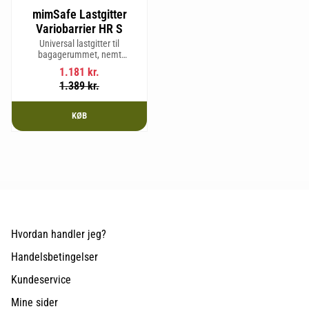
mimSafe Lastgitter
Variobarrier HR S
Universal lastgitter til
bagagerummet, nemt
justerbart for at passe bilens
1.181
kr.
form og sikre en tryg og sikker
1.389
kr.
rejse med kæledyr eller last.
KØB
Hvordan handler jeg?
Handelsbetingelser
Kundeservice
Mine sider