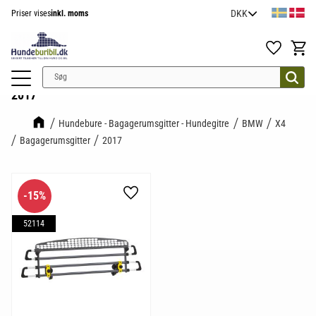
Priser vises
inkl. moms
Menu
Favoritter
Indkøb
2017
Hundebure - Bagagerumsgitter - Hundegitre
BMW
X4
Bagagerumsgitter
2017
15
%
Gem som favorit
52114