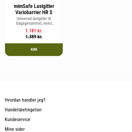
mimSafe Lastgitter
Variobarrier HR S
Universal lastgitter til
bagagerummet, nemt
justerbart for at passe bilens
1.181
kr.
form og sikre en tryg og sikker
1.389
kr.
rejse med kæledyr eller last.
KØB
Hvordan handler jeg?
Handelsbetingelser
Kundeservice
Mine sider