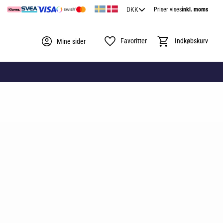
Priser vises
inkl. moms
Favoritter
Indkøbskurv
Mine sider