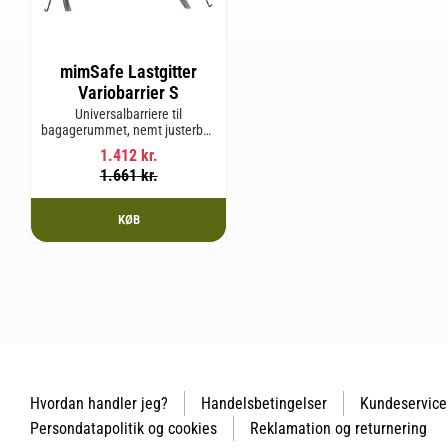
mimSafe Lastgitter
Variobarrier S
Universalbarriere til
bagagerummet, nemt justerbar,
så den passer til din bils form
1.412
kr.
for en sikker og tryg rejse med
1.661
kr.
kæledyr eller last.
KØB
Hvordan handler jeg?
Handelsbetingelser
Kundeservice
Persondatapolitik og cookies
Reklamation og returnering