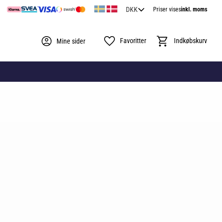
Priser vises
inkl. moms
Favoritter
Indkøbskurv
Mine sider