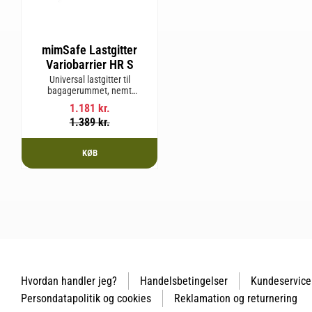
mimSafe Lastgitter
Variobarrier HR S
Universal lastgitter til
bagagerummet, nemt
justerbart for at passe bilens
1.181
kr.
form og sikre en tryg og sikker
1.389
kr.
rejse med kæledyr eller last.
KØB
Hvordan handler jeg?
Handelsbetingelser
Kundeservice
Persondatapolitik og cookies
Reklamation og returnering