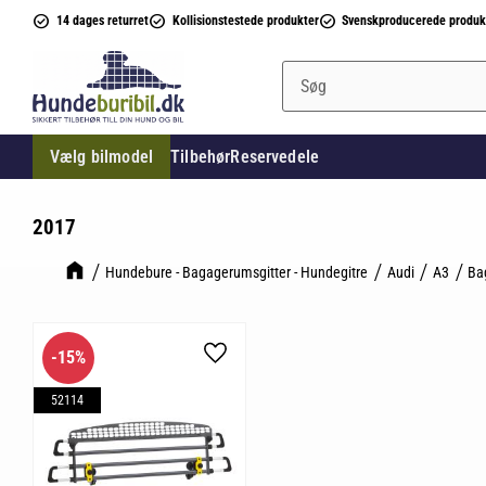
14 dages returret
Kollisionstestede produkter
Svenskproducerede produk
Vælg bilmodel
Tilbehør
Reservedele
2017
Hundebure - Bagagerumsgitter - Hundegitre
Audi
A3
Ba
15
%
Gem som favorit
52114