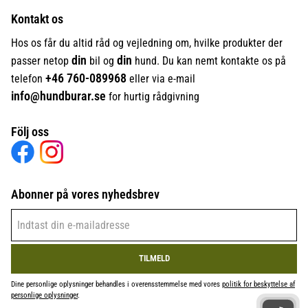
Kontakt os
Hos os får du altid råd og vejledning om, hvilke produkter der
din
din
passer netop
bil og
hund. Du kan nemt kontakte os på
+46
760-089968
telefon
eller via e-mail
info@hundburar.se
for hurtig rådgivning
Följ oss
Abonner på vores nyhedsbrev
TILMELD
Dine personlige oplysninger behandles i overensstemmelse med vores
politik for beskyttelse af
personlige oplysninger
.