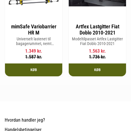
mimSafe Variobarrier
Artfex Lastgitter Fiat
HR M
Doblo 2010-2021
Universelt lastenet til
Modeltilpasset Artfex Lastgitter
bagagerummet, nemt
Fiat Doblo 2010-2021
justerbart, så det passer til din
1.349
kr.
1.563
kr.
bils form for en sikker og tryg
1.587
kr.
1.736
kr.
rejse med kæledyr eller last.
KØB
KØB
Hvordan handler jeg?
Handelsbetingelser