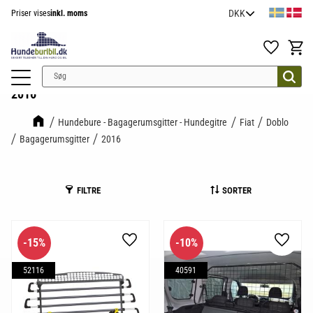
Priser vises
inkl. moms
Menu
Favoritter
Indkøb
2016
Hundebure - Bagagerumsgitter - Hundegitre
Fiat
Doblo
Bagagerumsgitter
2016
FILTRE
SORTER
15
%
10
%
Gem som favorit
Gem so
52116
40591