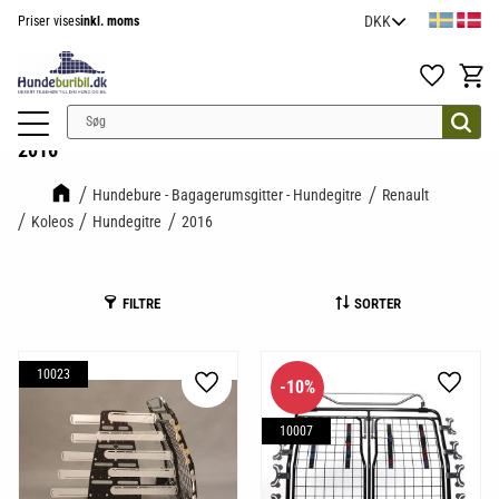
Priser vises
inkl. moms
Menu
Favoritter
Indkøb
2016
Hundebure - Bagagerumsgitter - Hundegitre
Renault
Koleos
Hundegitre
2016
FILTRE
SORTER
10023
10
%
Gem som favorit
Gem so
10007