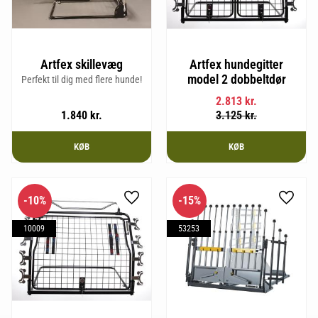
Artfex skillevæg
Artfex hundegitter
model 2 dobbeltdør
Perfekt til dig med flere hunde!
2.813
kr.
1.840
kr.
3.125
kr.
KØB
KØB
10
%
15
%
Gem som favorit
Gem so
10009
53253