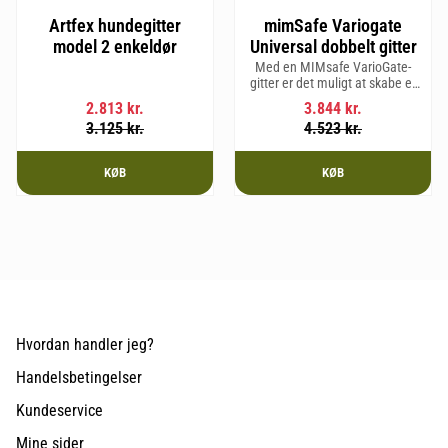
Artfex hundegitter
mimSafe Variogate
model 2 enkeldør
Universal dobbelt gitter
Med en MIMsafe VarioGate-
gitter er det muligt at skabe et
aflukket område i hele
2.813
kr.
3.844
kr.
bagagerummet, som kan
3.125
kr.
4.523
kr.
bruges til transport af hunde
eller gods.
KØB
KØB
Hvordan handler jeg?
Handelsbetingelser
Kundeservice
Mine sider