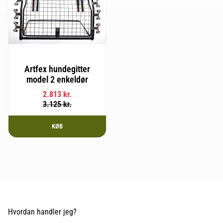
Artfex hundegitter
model 2 enkeldør
2.813
kr.
3.125
kr.
KØB
Hvordan handler jeg?