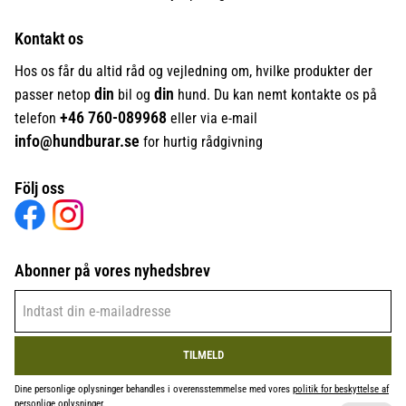
Kontakt os
Hos os får du altid råd og vejledning om, hvilke produkter der
din
din
passer netop
bil og
hund. Du kan nemt kontakte os på
+46
760-089968
telefon
eller via e-mail
info@hundburar.se
for hurtig rådgivning
Följ oss
Abonner på vores nyhedsbrev
TILMELD
Dine personlige oplysninger behandles i overensstemmelse med vores
politik for beskyttelse af
personlige oplysninger
.