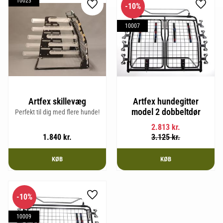
10023
10
%
Gem som favorit
Gem so
10007
Artfex skillevæg
Artfex hundegitter
model 2 dobbeltdør
Perfekt til dig med flere hunde!
2.813
kr.
1.840
kr.
3.125
kr.
KØB
KØB
10
%
Gem som favorit
10009