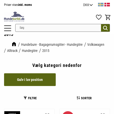
Priser vises
inkl. moms
Menu
Favoritter
Indkøb
2015
Hundebure - Bagagerumsgitter - Hundegitre
Volkswagen
Alltrack
Hundegitre
2015
Vælg kategori nedenfor
Gulv i lav position
FILTRE
SORTER