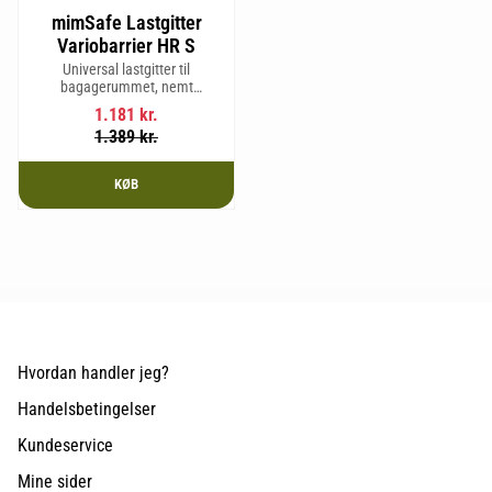
mimSafe Lastgitter
Variobarrier HR S
Universal lastgitter til
bagagerummet, nemt
justerbart for at passe bilens
1.181
kr.
form og sikre en tryg og sikker
1.389
kr.
rejse med kæledyr eller last.
KØB
Hvordan handler jeg?
Handelsbetingelser
Kundeservice
Mine sider