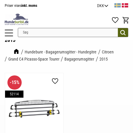
Priser vises
inkl. moms
Menu
Favoritter
Indkøb
2015
Hundebure - Bagagerumsgitter - Hundegitre
Citroen
Grand C4 Picasso-Space Tourer
Bagagerumsgitter
2015
15
%
Gem som favorit
52114