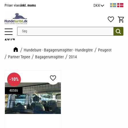
Priser vises
inkl. moms
Menu
Favoritter
Indkøb
2014
Hundebure - Bagagerumsgitter - Hundegitre
Peugeot
Partner Tepee
Bagagerumsgitter
2014
10
%
Gem som favorit
40586