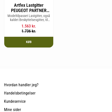
Artfex Lastgitter
PEUGEOT PARTNER
TEPEE, 2. generation
Modeltilpasset Lastgitter, også
kaldet Beskyttelsesgitter, til
2008-2018 & CITROËN
PEUGEOT PARTNER TEPEE, 2.
BERLINGO, 2.
1.563
kr.
generation 2008-2018 &
1.736
kr.
generation 2008-2018
CITROËN BERLINGO, 2.
generation 2008-2
KØB
Hvordan handler jeg?
Handelsbetingelser
Kundeservice
Mine sider