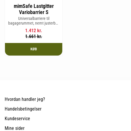
mimSafe Lastgitter
Variobarrier S
Universalbarriere til
bagagerummet, nemt justerbar,
så den passer til din bils form
1.412
kr.
for en sikker og tryg rejse med
1.661
kr.
kæledyr eller last.
KØB
Hvordan handler jeg?
Handelsbetingelser
Kundeservice
Mine sider