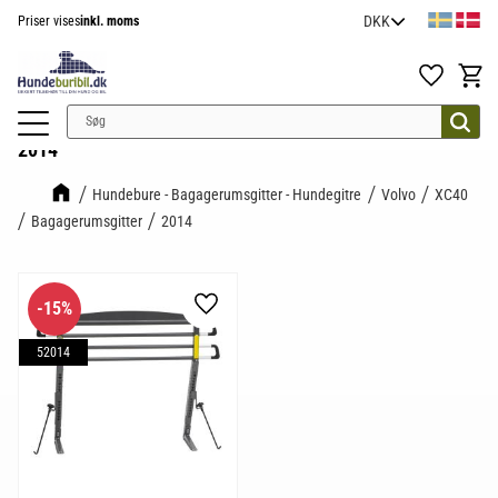
Priser vises
inkl. moms
Menu
Favoritter
Indkøb
2014
Hundebure - Bagagerumsgitter - Hundegitre
Volvo
XC40
Bagagerumsgitter
2014
15
%
Gem som favorit
52014