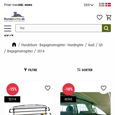
Priser vises
inkl. moms
Menu
Favoritter
Indkøb
2014
Hundebure - Bagagerumsgitter - Hundegitre
Audi
Q5
Bagagerumsgitter
2014
FILTRE
SORTER
15
%
10
%
Gem som favorit
Gem so
52114
40560