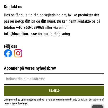
Kontakt os
Hos os får du altid råd og vejledning om, hvilke produkter der
din
din
passer netop
bil og
hund. Du kan nemt kontakte os på
+46
760-089968
telefon
eller via e-mail
info@hundburar.se
for hurtig rådgivning
Följ oss
Abonner på vores nyhedsbrev
TILMELD
Dine personlige oplysninger behandles i overensstemmelse med vores
politik for beskyttelse af
personlige oplysninger
.