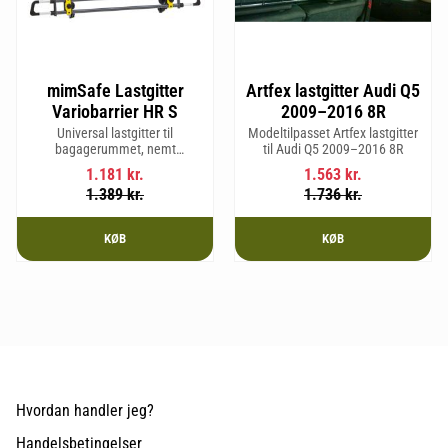
mimSafe Lastgitter
Artfex lastgitter Audi Q5
Variobarrier HR S
2009–2016 8R
Universal lastgitter til
Modeltilpasset Artfex lastgitter
bagagerummet, nemt
til Audi Q5 2009–2016 8R
justerbart for at passe bilens
1.181
kr.
1.563
kr.
form og sikre en tryg og sikker
1.389
kr.
1.736
kr.
rejse med kæledyr eller last.
KØB
KØB
Hvordan handler jeg?
Handelsbetingelser