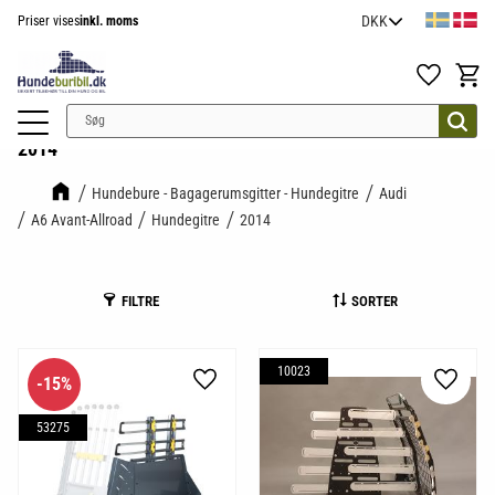
Priser vises
inkl. moms
Menu
Favoritter
Indkøb
2014
Hundebure - Bagagerumsgitter - Hundegitre
Audi
A6 Avant-Allroad
Hundegitre
2014
FILTRE
SORTER
10023
15
%
Gem som favorit
Gem so
53275