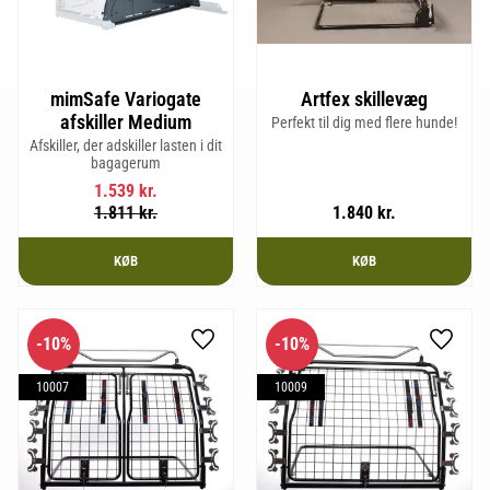
mimSafe Variogate
Artfex skillevæg
afskiller Medium
Perfekt til dig med flere hunde!
Afskiller, der adskiller lasten i dit
bagagerum
1.539
kr.
1.811
kr.
1.840
kr.
KØB
KØB
10
%
10
%
Gem som favorit
Gem so
10007
10009