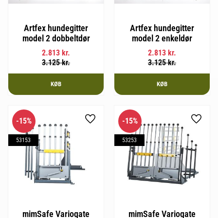
Artfex hundegitter
Artfex hundegitter
model 2 dobbeltdør
model 2 enkeldør
2.813
kr.
2.813
kr.
3.125
kr.
3.125
kr.
KØB
KØB
15
%
15
%
Gem som favorit
Gem so
53153
53253
mimSafe Variogate
mimSafe Variogate