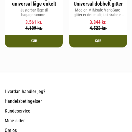
universal låge enkelt
Universal dobbelt gitter
Justerbar låge til
Med en MIMsafe VarioGate-
bagagerummet
gitter er det muligt at skabe et
aflukket område i hele
3.561
kr.
3.844
kr.
bagagerummet, som kan
4.189
kr.
4.523
kr.
bruges til transport af hunde
eller gods.
KØB
KØB
Hvordan handler jeg?
Handelsbetingelser
Kundeservice
Mine sider
Om os