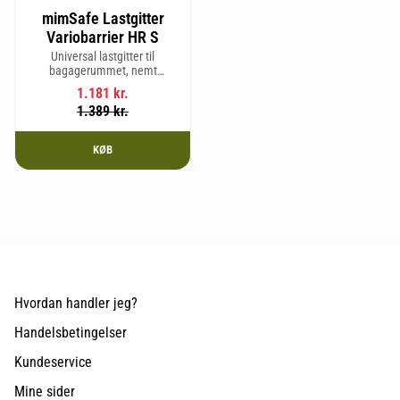
mimSafe Lastgitter
Variobarrier HR S
Universal lastgitter til
bagagerummet, nemt
justerbart for at passe bilens
1.181
kr.
form og sikre en tryg og sikker
1.389
kr.
rejse med kæledyr eller last.
KØB
Hvordan handler jeg?
Handelsbetingelser
Kundeservice
Mine sider