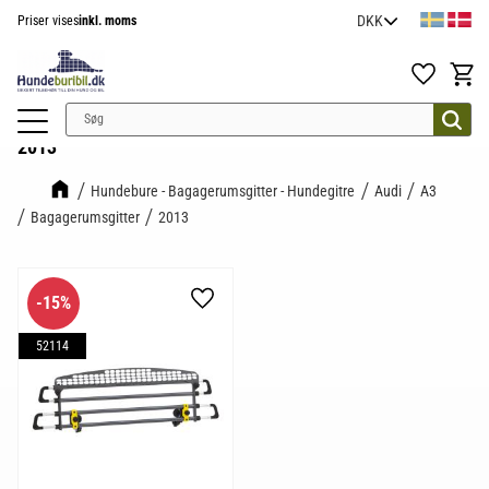
Priser vises
inkl. moms
Menu
Favoritter
Indkøb
2013
Hundebure - Bagagerumsgitter - Hundegitre
Audi
A3
Bagagerumsgitter
2013
15
%
Gem som favorit
52114