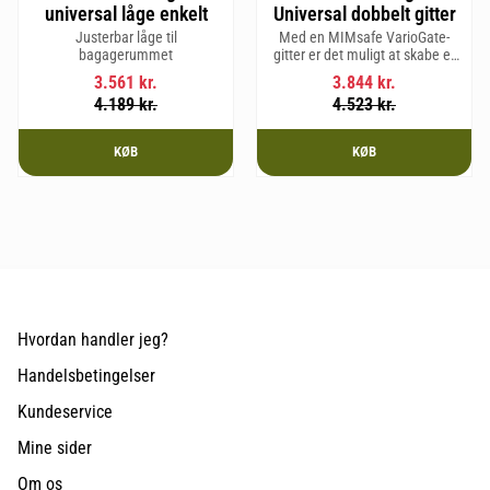
universal låge enkelt
Universal dobbelt gitter
Justerbar låge til
Med en MIMsafe VarioGate-
bagagerummet
gitter er det muligt at skabe et
aflukket område i hele
3.561
kr.
3.844
kr.
bagagerummet, som kan
4.189
kr.
4.523
kr.
bruges til transport af hunde
eller gods.
KØB
KØB
Hvordan handler jeg?
Handelsbetingelser
Kundeservice
Mine sider
Om os