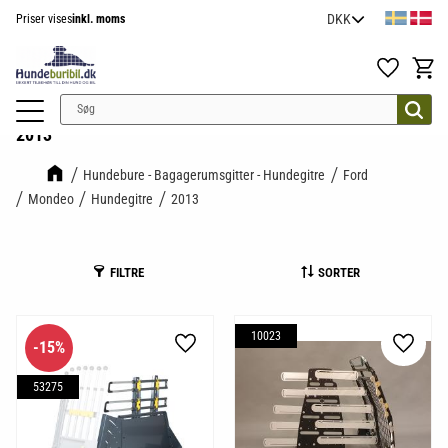
Priser vises
inkl. moms
Menu
Favoritter
Indkøb
2013
Hundebure - Bagagerumsgitter - Hundegitre
Ford
Mondeo
Hundegitre
2013
FILTRE
SORTER
10023
15
%
Gem som favorit
Gem so
53275