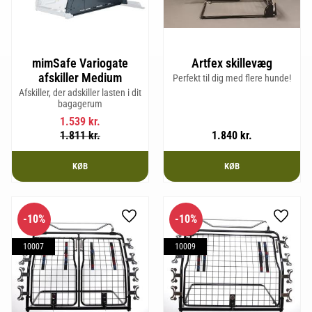
mimSafe Variogate
Artfex skillevæg
afskiller Medium
Perfekt til dig med flere hunde!
Afskiller, der adskiller lasten i dit
bagagerum
1.539
kr.
1.811
kr.
1.840
kr.
KØB
KØB
10
%
10
%
Gem som favorit
Gem so
10007
10009