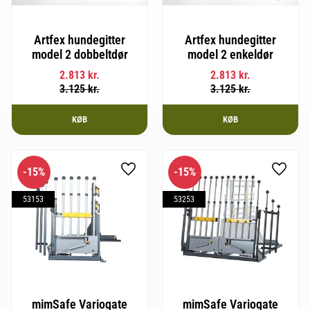
Artfex hundegitter
Artfex hundegitter
model 2 dobbeltdør
model 2 enkeldør
2.813
kr.
2.813
kr.
3.125
kr.
3.125
kr.
KØB
KØB
15
%
15
%
Gem som favorit
Gem so
53153
53253
mimSafe Variogate
mimSafe Variogate