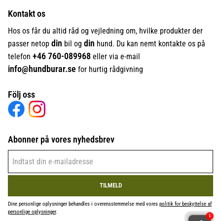
Kontakt os
Hos os får du altid råd og vejledning om, hvilke produkter der
din
din
passer netop
bil og
hund. Du kan nemt kontakte os på
+46
760-089968
telefon
eller via e-mail
info@hundburar.se
for hurtig rådgivning
Följ oss
Abonner på vores nyhedsbrev
TILMELD
Dine personlige oplysninger behandles i overensstemmelse med vores
politik for beskyttelse af
personlige oplysninger
.