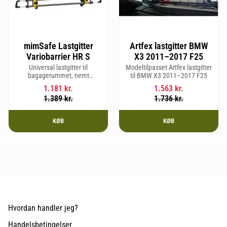
mimSafe Lastgitter
Artfex lastgitter BMW
Variobarrier HR S
X3 2011–2017 F25
Universal lastgitter til
Modeltilpasset Artfex lastgitter
bagagerummet, nemt
til BMW X3 2011–2017 F25
justerbart for at passe bilens
1.181
kr.
1.563
kr.
form og sikre en tryg og sikker
1.389
kr.
1.736
kr.
rejse med kæledyr eller last.
KØB
KØB
Hvordan handler jeg?
Handelsbetingelser