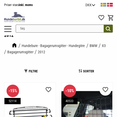
Priser vises
inkl. moms
Menu
Favoritter
Indkøb
2012
Hundebure - Bagagerumsgitter - Hundegitre
BMW
X3
Bagagerumsgitter
2012
FILTRE
SORTER
15
%
10
%
Gem som favorit
Gem so
52114
40533