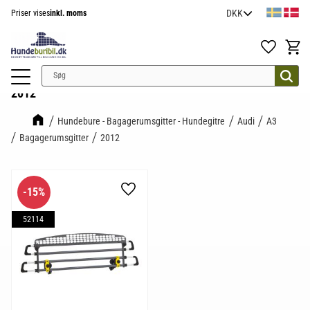
Priser vises
inkl. moms
Menu
Favoritter
Indkøb
2012
Hundebure - Bagagerumsgitter - Hundegitre
Audi
A3
Bagagerumsgitter
2012
15
%
Gem som favorit
52114