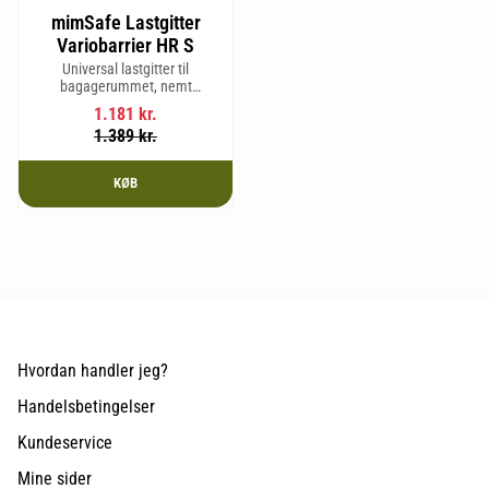
mimSafe Lastgitter
Variobarrier HR S
Universal lastgitter til
bagagerummet, nemt
justerbart for at passe bilens
1.181
kr.
form og sikre en tryg og sikker
1.389
kr.
rejse med kæledyr eller last.
KØB
Hvordan handler jeg?
Handelsbetingelser
Kundeservice
Mine sider