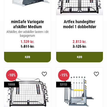
mimSafe Variogate
Artfex hundegitter
afskiller Medium
model 1 dobbeltdør
Afskiller, der adskiller lasten i dit
bagagerum
1.539
kr.
2.813
kr.
1.811
kr.
3.125
kr.
KØB
KØB
10
%
15
%
Gem som favorit
Gem so
10008
53153