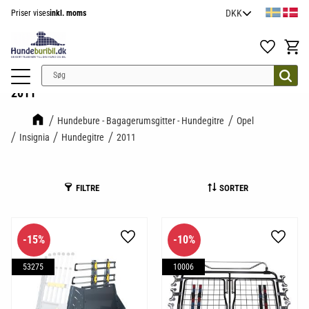
Priser vises
inkl. moms
Menu
Favoritter
Indkøb
2011
Hundebure - Bagagerumsgitter - Hundegitre
Opel
Insignia
Hundegitre
2011
FILTRE
SORTER
15
%
10
%
Gem som favorit
Gem so
53275
10006