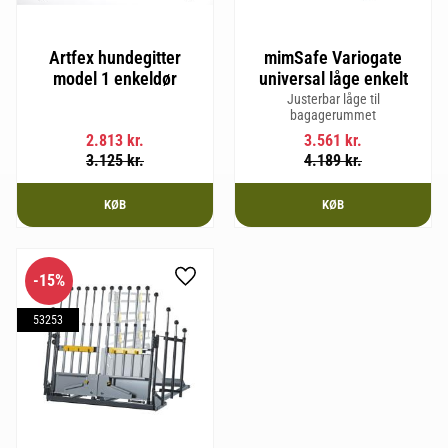
Artfex hundegitter
mimSafe Variogate
model 1 enkeldør
universal låge enkelt
Justerbar låge til
bagagerummet
2.813
kr.
3.561
kr.
3.125
kr.
4.189
kr.
KØB
KØB
15
%
Gem som favorit
53253