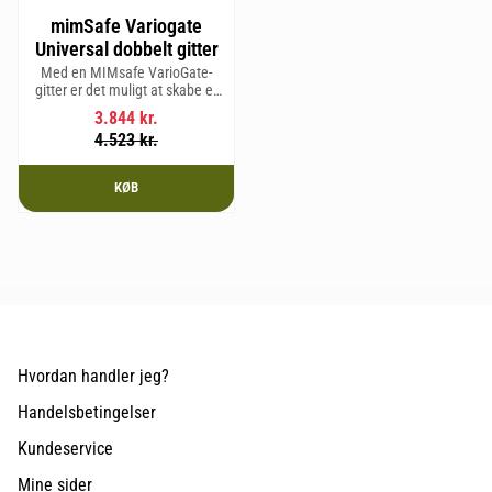
mimSafe Variogate
Universal dobbelt gitter
Med en MIMsafe VarioGate-
gitter er det muligt at skabe et
aflukket område i hele
3.844
kr.
bagagerummet, som kan
4.523
kr.
bruges til transport af hunde
eller gods.
KØB
Hvordan handler jeg?
Handelsbetingelser
Kundeservice
Mine sider