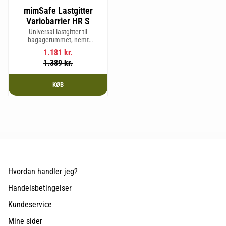
mimSafe Lastgitter
Variobarrier HR S
Universal lastgitter til
bagagerummet, nemt
justerbart for at passe bilens
1.181
kr.
form og sikre en tryg og sikker
1.389
kr.
rejse med kæledyr eller last.
KØB
Hvordan handler jeg?
Handelsbetingelser
Kundeservice
Mine sider