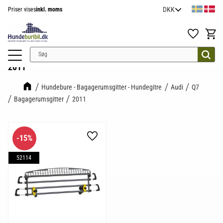
Priser vises
inkl. moms
Menu
Favoritter
Indkøb
2011
Hundebure - Bagagerumsgitter - Hundegitre
Audi
Q7
Bagagerumsgitter
2011
15
%
Gem som favorit
52114