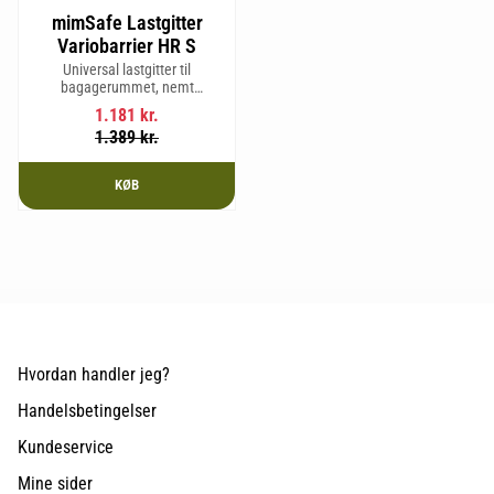
mimSafe Lastgitter
Variobarrier HR S
Universal lastgitter til
bagagerummet, nemt
justerbart for at passe bilens
1.181
kr.
form og sikre en tryg og sikker
1.389
kr.
rejse med kæledyr eller last.
KØB
Hvordan handler jeg?
Handelsbetingelser
Kundeservice
Mine sider