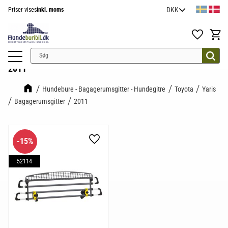
Priser vises
inkl. moms
Menu
Favoritter
Indkøb
2011
Hundebure - Bagagerumsgitter - Hundegitre
Toyota
Yaris
Bagagerumsgitter
2011
15
%
Gem som favorit
52114