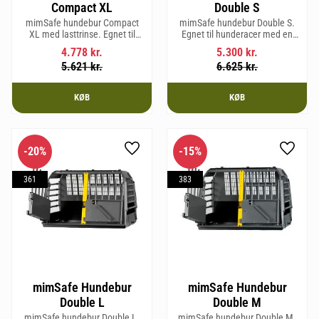
Compact XL
Double S
mimSafe hundebur Compact
mimSafe hundebur Double S.
XL med lasttrinse. Egnet til
Egnet til hunderacer med en
hunderacer med en
skulderhøjde på op til 52 cm.
4.778
kr.
5.300
kr.
skulderhøjde på op til 58 cm.
5.621
kr.
6.625
kr.
KØB
KØB
20
%
15
%
Gem som favorit
Gem so
361
383
mimSafe Hundebur
mimSafe Hundebur
Double L
Double M
mimSafe hundebur Double L.
mimSafe hundebur Double M.