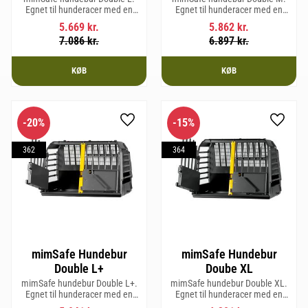
Egnet til hunderacer med en
Egnet til hunderacer med en
skulderhøjde på op til 58 cm.
skulderhøjde på op til 58 cm.
5.669
kr.
5.862
kr.
7.086
kr.
6.897
kr.
KØB
KØB
20
%
15
%
Gem som favorit
Gem so
362
364
mimSafe Hundebur
mimSafe Hundebur
Double L+
Doube XL
mimSafe hundebur Double L+.
mimSafe hundebur Double XL.
Egnet til hunderacer med en
Egnet til hunderacer med en
skulderhøjde på op til 62 cm.
skulderhøjde på op til 64 cm.