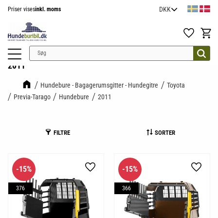
Priser vises
inkl. moms
Menu
Favoritter
Indkøb
2011
Hundebure - Bagagerumsgitter - Hundegitre
Toyota
Previa-Tarago
Hundebure
2011
FILTRE
SORTER
15
%
15
%
Gem som favorit
Gem so
376
366