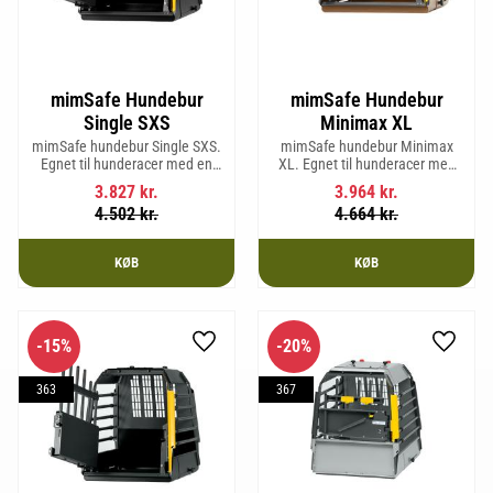
mimSafe Hundebur
mimSafe Hundebur
Single SXS
Minimax XL
mimSafe hundebur Single SXS.
mimSafe hundebur Minimax
Egnet til hunderacer med en
XL. Egnet til hunderacer med
skulderhøjde på op til 52 cm.
en skulderhøjde på op til 38 cm.
3.827
kr.
3.964
kr.
4.502
kr.
4.664
kr.
KØB
KØB
15
%
20
%
Gem som favorit
Gem so
363
367