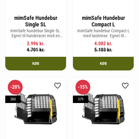
mimSafe Hundebur
mimSafe Hundebur
Single SL
Compact L
mimSafe hundebur Single SL.
mimSafe hundebur Compact L
Egnet til hunderacer med en
med lasttrinse. Egnet til
skulderhøjde på op til 58 cm.
hunderacer med en
3.996
kr.
4.082
kr.
skulderhøjde på op til 58 cm.
4.701
kr.
5.103
kr.
KØB
KØB
20
%
15
%
Gem som favorit
Gem so
380
379