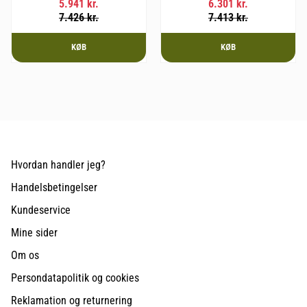
5.941
kr.
6.301
kr.
7.426
kr.
7.413
kr.
KØB
KØB
Hvordan handler jeg?
Handelsbetingelser
Kundeservice
Mine sider
Om os
Persondatapolitik og cookies
Reklamation og returnering