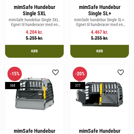
mimSafe Hundebur
mimSafe Hundebur
Single SXL
Single SL+
mimSafe hundebur Single SXL.
mimSafe hundebur Single SL+.
Egnet til hunderacer med en
Egnet til hunderacer med en
skulderhøjde på op til 64 cm.
skulderhøjde på op til 62 cm.
4.204
kr.
4.467
kr.
5.255
kr.
5.255
kr.
KØB
KØB
15
%
20
%
Gem som favorit
Gem so
368
377
mimSafe Hundebur
mimSafe Hundebur