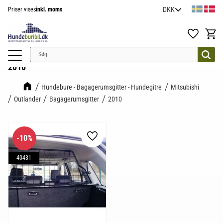
Priser vises
inkl. moms
Menu
Favoritter
Indkøb
2010
Hundebure - Bagagerumsgitter - Hundegitre
Mitsubishi
Outlander
Bagagerumsgitter
2010
10
%
Gem som favorit
40431