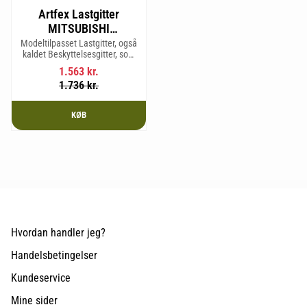
Artfex Lastgitter
MITSUBISHI
OUTLANDER, 2.
Modeltilpasset Lastgitter, også
kaldet Beskyttelsesgitter, som
generation 2007-2012,
passer til: MITSUBISHI
PEUGEOT 4007 &
1.563
kr.
OUTLANDER, 2. generation
1.736
kr.
CITROËN C-CROSSER
2007-2012, PEUGEOT 4007 &
CITROËN C-CRO
KØB
Hvordan handler jeg?
Handelsbetingelser
Kundeservice
Mine sider