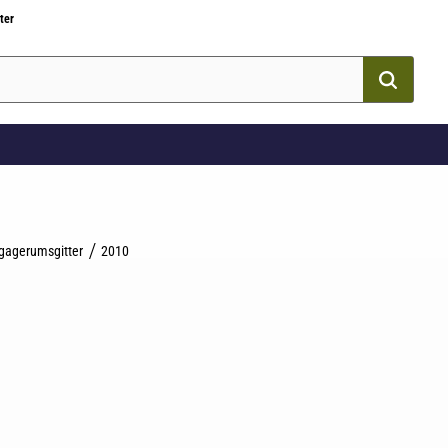
ter
gagerumsgitter
2010
som favorit