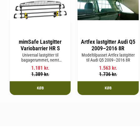
mimSafe Lastgitter
Artfex lastgitter Audi Q5
Variobarrier HR S
2009–2016 8R
Universal lastgitter til
Modeltilpasset Artfex lastgitter
bagagerummet, nemt
til Audi Q5 2009–2016 8R
justerbart for at passe bilens
1.181
kr.
1.563
kr.
form og sikre en tryg og sikker
1.389
kr.
1.736
kr.
rejse med kæledyr eller last.
KØB
KØB