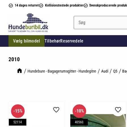
14 dages returret
Kollisionstestede produkter
Svenskproducerede produk
Vælg bilmodel
Tilbehør
Reservedele
2010
Hundebure - Bagagerumsgitter - Hundegitre
Audi
Q5
Ba
15
%
10
%
Gem som favorit
Gem 
52114
40560