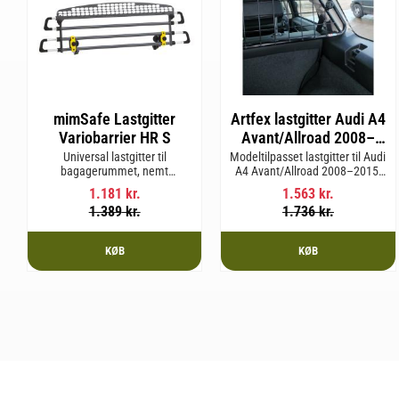
mimSafe Lastgitter
Artfex lastgitter Audi A4
Variobarrier HR S
Avant/Allroad 2008–
2015 B8
Universal lastgitter til
Modeltilpasset lastgitter til Audi
bagagerummet, nemt
A4 Avant/Allroad 2008–2015,
justerbart for at passe bilens
karrosseri B8
1.181
kr.
1.563
kr.
form og sikre en tryg og sikker
1.389
kr.
1.736
kr.
rejse med kæledyr eller last.
KØB
KØB