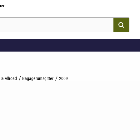
ter
 & Allroad
Bagagerumsgitter
2009
som favorit