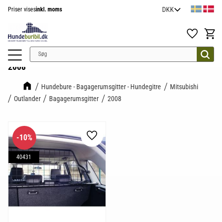
Priser vises
inkl. moms
Menu
Favoritter
Indkøb
2008
Hundebure - Bagagerumsgitter - Hundegitre
Mitsubishi
Outlander
Bagagerumsgitter
2008
10
%
Gem som favorit
40431