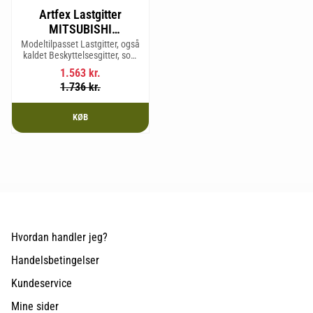
Artfex Lastgitter
MITSUBISHI
OUTLANDER, 2.
Modeltilpasset Lastgitter, også
kaldet Beskyttelsesgitter, som
generation 2007-2012,
passer til: MITSUBISHI
PEUGEOT 4007 &
1.563
kr.
OUTLANDER, 2. generation
1.736
kr.
CITROËN C-CROSSER
2007-2012, PEUGEOT 4007 &
CITROËN C-CRO
KØB
Hvordan handler jeg?
Handelsbetingelser
Kundeservice
Mine sider