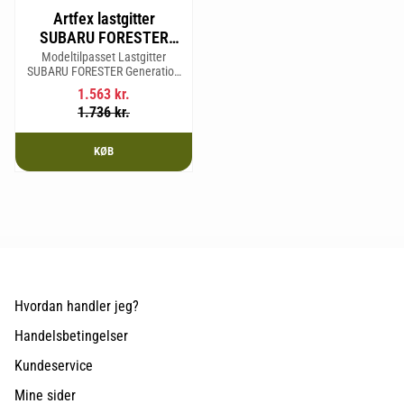
Artfex lastgitter
SUBARU FORESTER
Generation II karrosseri
Modeltilpasset Lastgitter
SUBARU FORESTER Generation
SG 2002-2008
II karrosseri SG 2002-2008
1.563
kr.
1.736
kr.
KØB
Hvordan handler jeg?
Handelsbetingelser
Kundeservice
Mine sider