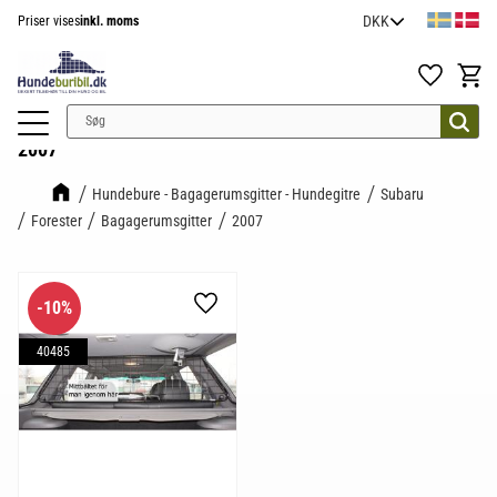
Priser vises
inkl. moms
Menu
Favoritter
Indkøb
2007
Hundebure - Bagagerumsgitter - Hundegitre
Subaru
Forester
Bagagerumsgitter
2007
10
%
Gem som favorit
40485