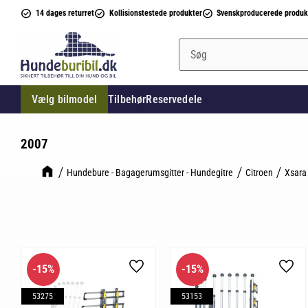
14 dages returret
Kollisionstestede produkter
Svenskproducerede produk
Vælg bilmodel
Tilbehør
Reservedele
2007
Hundebure - Bagagerumsgitter - Hundegitre
Citroen
Xsara
15
%
15
%
Gem som favorit
Gem 
53275
53153