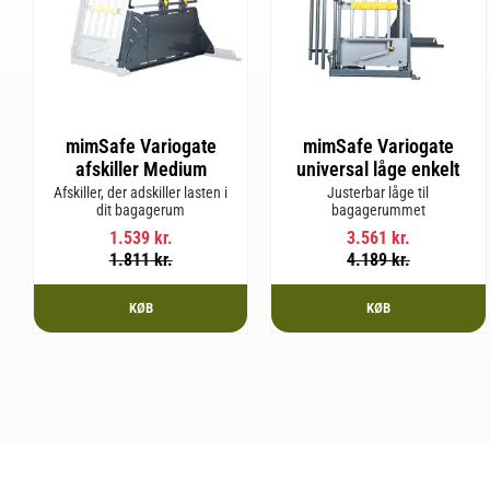
mimSafe Variogate
mimSafe Variogate
afskiller Medium
universal låge enkelt
Afskiller, der adskiller lasten i
Justerbar låge til
dit bagagerum
bagagerummet
1.539
kr.
3.561
kr.
1.811
kr.
4.189
kr.
KØB
KØB