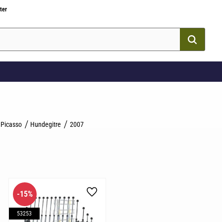
ter
 Picasso
Hundegitre
2007
15
%
som favorit
Gem som favorit
53253