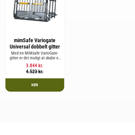
mimSafe Variogate
Universal dobbelt gitter
Med en MIMsafe VarioGate-
gitter er det muligt at skabe et
aflukket område i hele
3.844
kr.
bagagerummet, som kan
4.523
kr.
bruges til transport af hunde
eller gods.
KØB