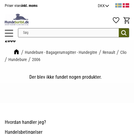
Priser vises
inkl. moms
Menu
Favoritter
Indkøb
2006
Hundebure - Bagagerumsgitter - Hundegitre
Renault
Clio
Hundebure
2006
Der blev ikke fundet nogen produkter.
Hvordan handler jeg?
Handelsbetingelser