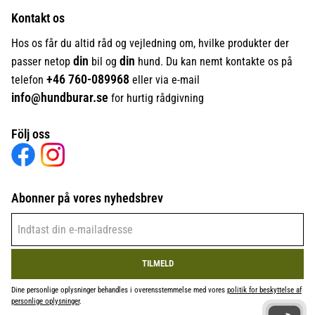
Kontakt os
Hos os får du altid råd og vejledning om, hvilke produkter der
din
din
passer netop
bil og
hund. Du kan nemt kontakte os på
+46
760-089968
telefon
eller via e-mail
info@hundburar.se
for hurtig rådgivning
Följ oss
Abonner på vores nyhedsbrev
TILMELD
Dine personlige oplysninger behandles i overensstemmelse med vores
politik for beskyttelse af
personlige oplysninger
.