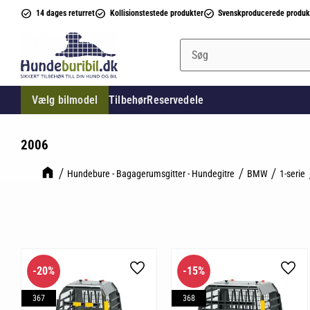
14 dages returret
Kollisionstestede produkter
Svenskproducerede produk
Vælg bilmodel
Tilbehør
Reservedele
2006
Hundebure - Bagagerumsgitter - Hundegitre
BMW
1-serie
20
%
15
%
Gem som favorit
Gem 
367
368