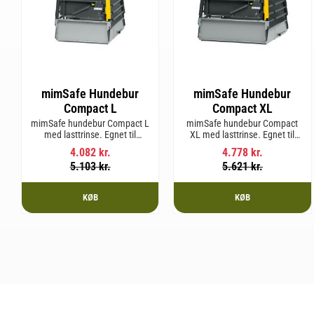
mimSafe Hundebur
mimSafe Hundebur
Compact L
Compact XL
mimSafe hundebur Compact L
mimSafe hundebur Compact
med lasttrinse. Egnet til
XL med lasttrinse. Egnet til
hunderacer med en
hunderacer med en
4.082
kr.
4.778
kr.
skulderhøjde på op til 58 cm.
skulderhøjde på op til 58 cm.
5.103
kr.
5.621
kr.
KØB
KØB