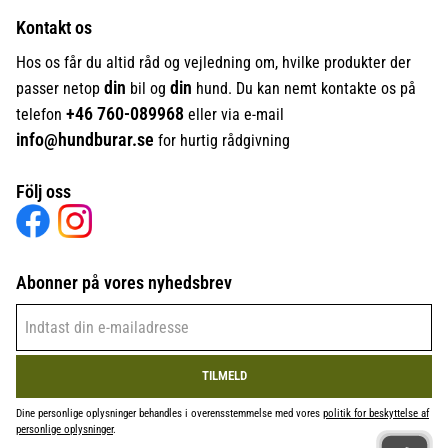
Kontakt os
Hos os får du altid råd og vejledning om, hvilke produkter der
din
din
passer netop
bil og
hund. Du kan nemt kontakte os på
+46
760-089968
telefon
eller via e-mail
info@hundburar.se
for hurtig rådgivning
Följ oss
Abonner på vores nyhedsbrev
TILMELD
Dine personlige oplysninger behandles i overensstemmelse med vores
politik for beskyttelse af
personlige oplysninger
.