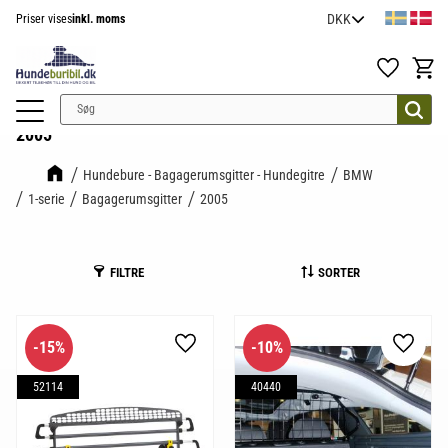
Priser vises
inkl. moms
Menu
Favoritter
Indkøb
2005
Hundebure - Bagagerumsgitter - Hundegitre
BMW
1-serie
Bagagerumsgitter
2005
FILTRE
SORTER
15
%
10
%
Gem som favorit
Gem so
52114
40440