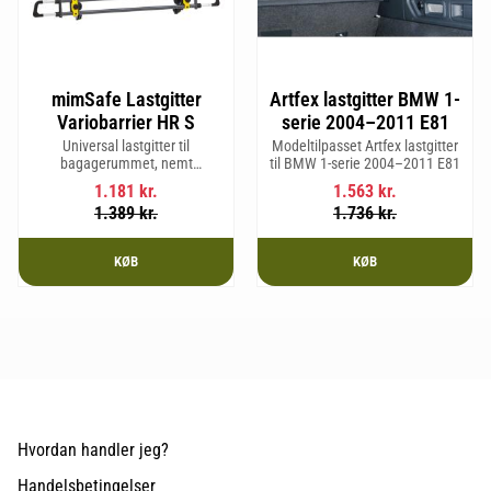
mimSafe Lastgitter
Artfex lastgitter BMW 1-
Variobarrier HR S
serie 2004–2011 E81
Universal lastgitter til
Modeltilpasset Artfex lastgitter
bagagerummet, nemt
til BMW 1-serie 2004–2011 E81
justerbart for at passe bilens
1.181
kr.
1.563
kr.
form og sikre en tryg og sikker
1.389
kr.
1.736
kr.
rejse med kæledyr eller last.
KØB
KØB
Hvordan handler jeg?
Handelsbetingelser