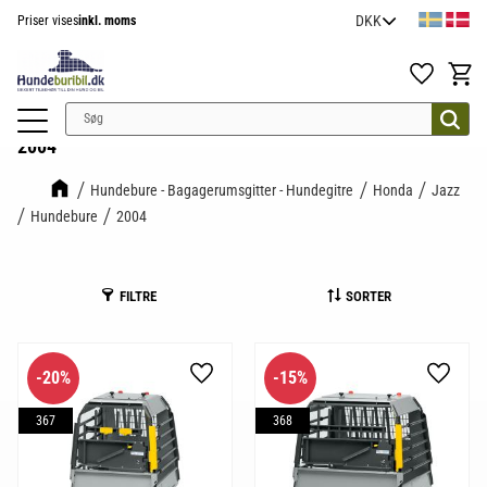
Priser vises
inkl. moms
Menu
Favoritter
Indkøb
2004
Hundebure - Bagagerumsgitter - Hundegitre
Honda
Jazz
Hundebure
2004
FILTRE
SORTER
20
%
15
%
Gem som favorit
Gem so
367
368