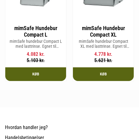
mimSafe Hundebur
mimSafe Hundebur
Compact L
Compact XL
mimSafe hundebur Compact L
mimSafe hundebur Compact
med lasttrinse. Egnet til
XL med lasttrinse. Egnet til
hunderacer med en
hunderacer med en
4.082
kr.
4.778
kr.
skulderhøjde på op til 58 cm.
skulderhøjde på op til 58 cm.
5.103
kr.
5.621
kr.
KØB
KØB
Hvordan handler jeg?
Handelsbetingelser