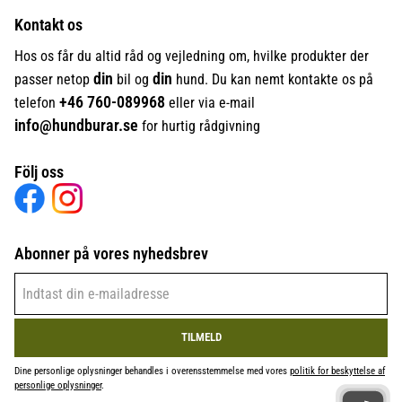
Kontakt os
Hos os får du altid råd og vejledning om, hvilke produkter der
din
din
passer netop
bil og
hund. Du kan nemt kontakte os på
+46
760-089968
telefon
eller via e-mail
info@hundburar.se
for hurtig rådgivning
Följ oss
Abonner på vores nyhedsbrev
TILMELD
Dine personlige oplysninger behandles i overensstemmelse med vores
politik for beskyttelse af
personlige oplysninger
.