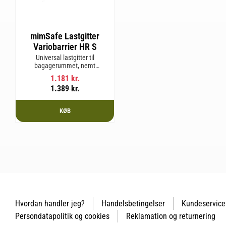
mimSafe Lastgitter
Variobarrier HR S
Universal lastgitter til
bagagerummet, nemt
justerbart for at passe bilens
1.181
kr.
form og sikre en tryg og sikker
1.389
kr.
rejse med kæledyr eller last.
KØB
Hvordan handler jeg?
Handelsbetingelser
Kundeservice
Persondatapolitik og cookies
Reklamation og returnering