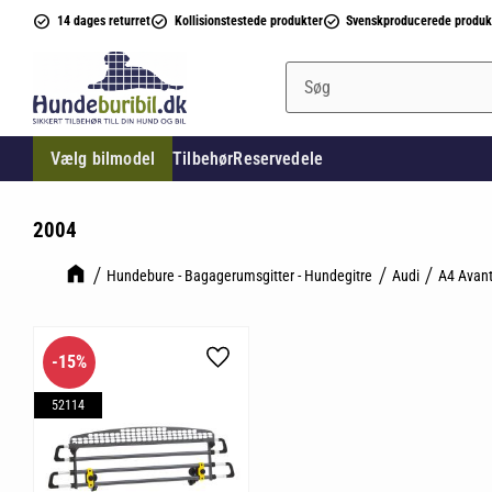
14 dages returret
Kollisionstestede produkter
Svenskproducerede produk
Vælg bilmodel
Tilbehør
Reservedele
2004
Hundebure - Bagagerumsgitter - Hundegitre
Audi
A4 Avant
15
%
Gem som favorit
52114