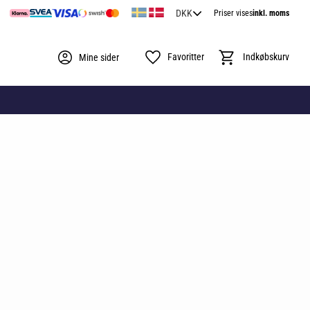
Priser vises
inkl. moms
Favoritter
Indkøbskurv
Mine sider