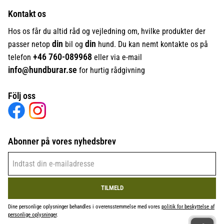
Kontakt os
Hos os får du altid råd og vejledning om, hvilke produkter der
din
din
passer netop
bil og
hund. Du kan nemt kontakte os på
+46
760-089968
telefon
eller via e-mail
info@hundburar.se
for hurtig rådgivning
Följ oss
Abonner på vores nyhedsbrev
TILMELD
Dine personlige oplysninger behandles i overensstemmelse med vores
politik for beskyttelse af
personlige oplysninger
.