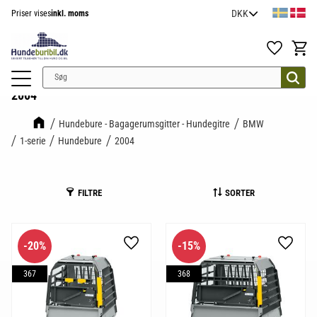
Priser vises
inkl. moms
Menu
Favoritter
Indkøb
2004
Hundebure - Bagagerumsgitter - Hundegitre
BMW
1-serie
Hundebure
2004
FILTRE
SORTER
20
%
15
%
Gem som favorit
Gem so
367
368