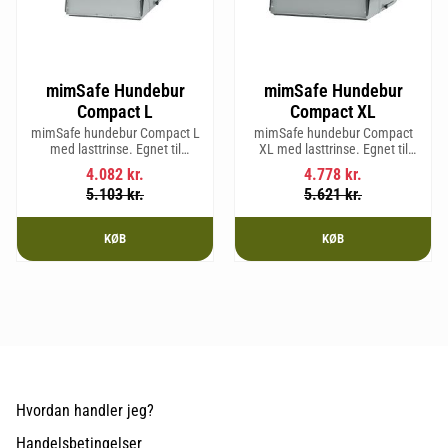
mimSafe Hundebur
mimSafe Hundebur
Compact L
Compact XL
mimSafe hundebur Compact L
mimSafe hundebur Compact
med lasttrinse. Egnet til
XL med lasttrinse. Egnet til
hunderacer med en
hunderacer med en
4.082
kr.
4.778
kr.
skulderhøjde på op til 58 cm.
skulderhøjde på op til 58 cm.
5.103
kr.
5.621
kr.
KØB
KØB
Hvordan handler jeg?
Handelsbetingelser