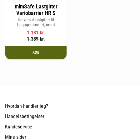
mimSafe Lastgitter
Variobarrier HR S
Universal lastgitter til
bagagerummet, nemt
justerbart for at passe bilens
1.181
kr.
form og sikre en tryg og sikker
1.389
kr.
rejse med kæledyr eller last.
KØB
Hvordan handler jeg?
Handelsbetingelser
Kundeservice
Mine sider