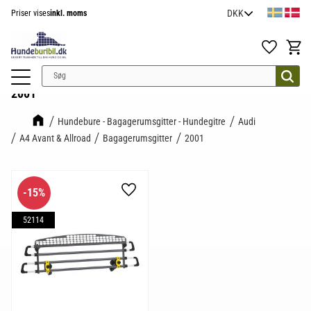
Priser vises
inkl. moms
Menu
Favoritter
Indkøb
2001
Hundebure - Bagagerumsgitter - Hundegitre
Audi
A4 Avant & Allroad
Bagagerumsgitter
2001
15
%
Gem som favorit
52114