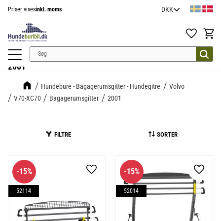
Priser vises
inkl. moms
Menu
Favoritter
Indkøb
2001
Hundebure - Bagagerumsgitter - Hundegitre
Volvo
V70-XC70
Bagagerumsgitter
2001
FILTRE
SORTER
15
%
15
%
Gem som favorit
Gem so
52114
52014