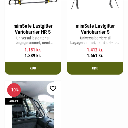
mimSafe Lastgitter
mimSafe Lastgitter
Variobarrier HR S
Variobarrier S
Universal lastgitter til
Universalbarriere til
bagagerummet, nemt
bagagerummet, nemt justerbar,
justerbart for at passe bilens
så den passer til din bils form
1.181
kr.
1.412
kr.
form og sikre en tryg og sikker
for en sikker og tryg rejse med
1.389
kr.
1.661
kr.
rejse med kæledyr eller last.
kæledyr eller last.
KØB
KØB
10
%
Gem som favorit
40419