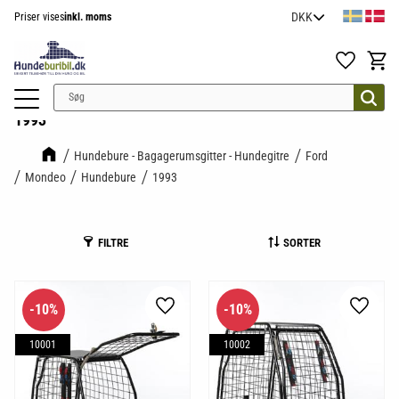
Priser vises
inkl. moms
Menu
Favoritter
Indkøb
1993
Hundebure - Bagagerumsgitter - Hundegitre
Ford
Mondeo
Hundebure
1993
FILTRE
SORTER
10
%
10
%
Gem som favorit
Gem so
10001
10002