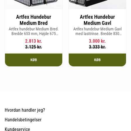
Artfex Hundebur
Artfex Hundebur
Medium Bred
Medium Gavl
Artfex hundebur Medium Bred.
Artfex hundebur Medium Gavl
Bredde 653 mm, Højde 675
med lasttrinse. Bredde 830
mm, Dybde 830 mm og vægt
mm, Højde 675 mm, Dybde 495
2.813
kr.
3.000
kr.
19,7 kg.
mm og vægt 20,1 kg.
3.125
kr.
3.333
kr.
KØB
KØB
Hvordan handler jeg?
Handelsbetingelser
Kundeservice