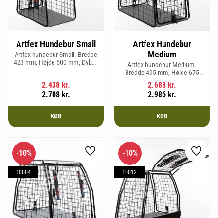
Artfex Hundebur Small
Artfex Hundebur
Medium
Artfex hundebur Small. Bredde
423 mm, Højde 500 mm, Dybde
Artfex hundebur Medium.
670 mm og vægt 12,1 kg.
Bredde 495 mm, Højde 675
mm, Dybde 830 mm og vægt 17
2.438
kr.
2.688
kr.
kg.
2.708
kr.
2.986
kr.
KØB
KØB
10
%
10
%
Gem som favorit
Gem so
10004
10012