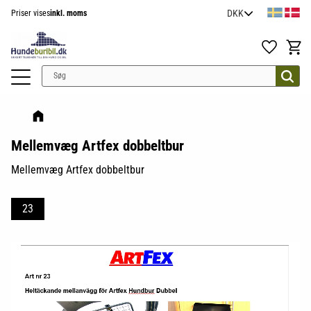
Priser vises
inkl. moms
Menu
Favoritter
Indkøb
Mellemvæg Artfex dobbeltbur
Mellemvæg Artfex dobbeltbur
23