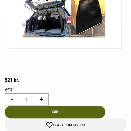
521
kr.
Antal
-
+
KØB
GEM SOM FAVORIT